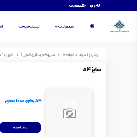
ورود
عضویت
محصولات
لیست قیمت
اس
چاپ و تبلیغات فواطم
سربرگ (سایزواقعی)
تحریر 80 گرم ( سایز واقعی )
سایز A4
A4 یکرو 1000 عددی
مشاهده