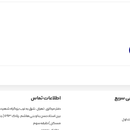
 سریع
اطلاعات تماس
دفتر مرکزی : تهران ، شرق به غرب بزرگراه شهیدس
بین استاد حسن ب
داول
مسکن ) طبقه سوم