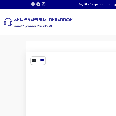
 پنجشنبه 15 مرداد 1405
82808852 | 021-36041970
09900013007 پشتیبانی 24 ساعته