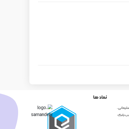
نماد ها
لیمانی ،
نا و بنی هاشم ، پلاک 1193 ( جنب بانک