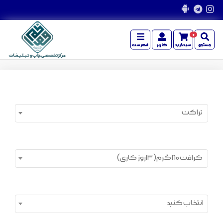
0
جستجو
سبدخرید
کاربر
فهرست
تراکت
کرافت 80 گرم(13روز کاری)
انتخاب کنید