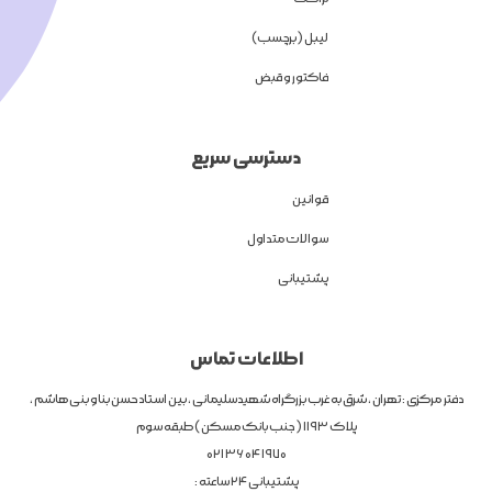
لیبل (برچسب)
فاکتور و قبض
دسترسی سریع
قوانین
سوالات متداول
پشتیبانی
اطلاعات تماس
دفتر مرکزی : تهران ، شرق به غرب بزرگراه شهیدسلیمانی ، بین استاد حسن بنا و بنی هاشم ،
پلاک 1193 ( جنب بانک مسکن ) طبقه سوم
1970 04 36 021
پشتیبانی 24 ساعته :