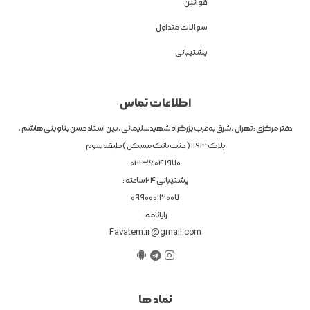
قوانین
سوالات متداول
پشتیبانی
اطلاعات تماس
دفتر مرکزی : تهران ، شرق به غرب بزرگراه شهیدسلیمانی ، بین استاد حسن بنا و بنی هاشم ،
پلاک 1193 ( جنب بانک مسکن ) طبقه سوم
1970 04 36 021
پشتیبانی 24 ساعته :
09900013007
رایانامه:
Favatem.ir@gmail.com
نماد ها