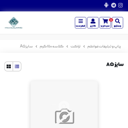
0
جستجو
سبدخرید
کاربر
فهرست
چاپ و تبلیغات فواطم
تراکت
گلاسه 170 گرم
سایز A5
سایز A5