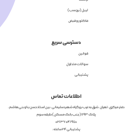
لیبل (برچسب)
فاکتور و قبض
دسترسی سریع
قوانین
سوالات متداول
پشتیبانی
اطلاعات تماس
دفتر مرکزی : تهران ، شرق به غرب بزرگراه شهیدسلیمانی ، بین استاد حسن بنا و بنی هاشم ،
پلاک 1193 ( جنب بانک مسکن ) طبقه سوم
1970 04 36 021
پشتیبانی 24 ساعته :