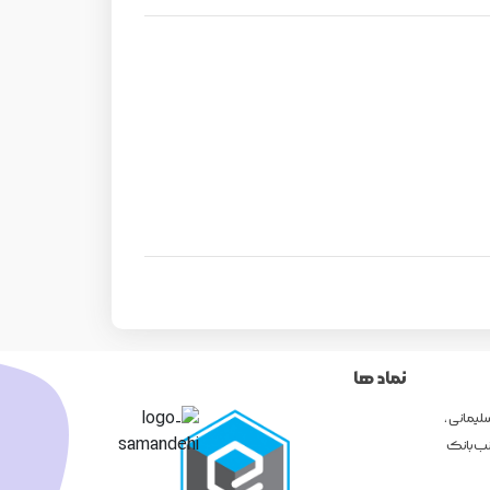
نماد ها
لیمانی ،
نا و بنی هاشم ، پلاک 1193 ( جنب بانک