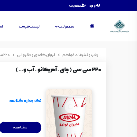
ورود
عضویت
محصولات
لیست قیمت
اس
چاپ و تبلیغات فواطم
لیوان کاغذی و جالیوانی
220 سی سی ( چای ، آمریکانو ، آب و... )
220 سی سی ( چای ، آمریکانو ، آب و... )
تک جداره گلاسه
مشاهده