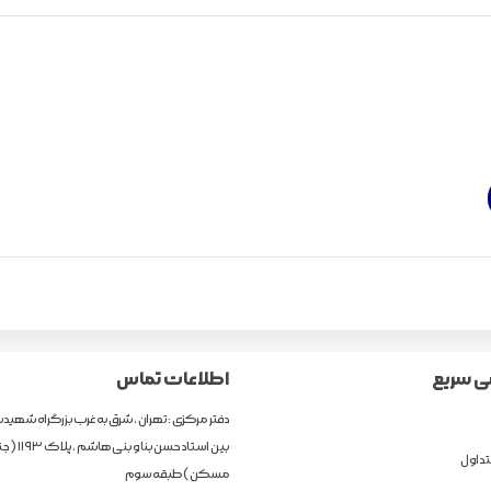
 سریع
اطلاعات تماس
دفتر مرکزی : تهران ، شرق به غرب بزرگراه شهیدس
بین استاد حسن ب
داول
مسکن ) طبقه سوم