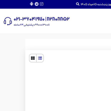
 پنجشنبه 15 مرداد 1405
82808852 | 021-36041970
09900013007 پشتیبانی 24 ساعته