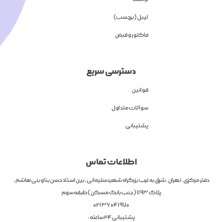
لیبل (برچسب)
فاکتور و قبض
دسترسی سریع
قوانین
سوالات متداول
پشتیبانی
اطلاعات تماس
دفتر مرکزی : تهران ، شرق به غرب بزرگراه شهیدسلیمانی ، بین استاد حسن بنا و بنی هاشم ،
پلاک 1193 ( جنب بانک مسکن ) طبقه سوم
1970 04 36 021
پشتیبانی 24 ساعته :