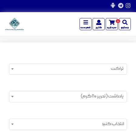
0
جستجو
سبدخرید
کاربر
فهرست
تراکت
یادداشت (تحریر 80 گرم)
انتخاب کنید