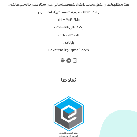
دفتر مرکزی : تهران ، شرق به غرب بزرگراه شهیدسلیمانی ، بین استاد حسن بنا و بنی هاشم ،
پلاک 1193 ( جنب بانک مسکن ) طبقه سوم
1970 04 36 021
پشتیبانی 24 ساعته :
09900013007
رایانامه:
Favatem.ir@gmail.com
نماد ها