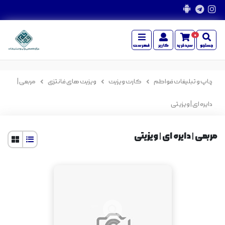
0
جستجو
سبدخرید
کاربر
فهرست
چاپ و تبلیغات فواطم
کارت ویزیت
ویزیت های فانتزی
مربعی |
دایره ای | ویزیتی
مربعی | دایره ای | ویزیتی