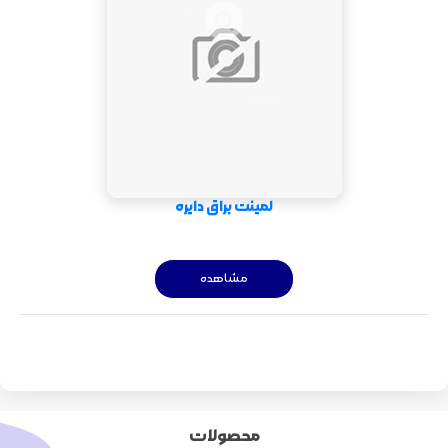
لمینت براق دایره
مشاهده
محصولات