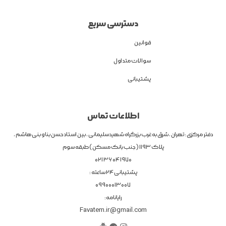
دسترسی سریع
قوانین
سوالات متداول
پشتیبانی
اطلاعات تماس
دفتر مرکزی : تهران ، شرق به غرب بزرگراه شهیدسلیمانی ، بین استاد حسن بنا و بنی هاشم ،
پلاک 1193 ( جنب بانک مسکن ) طبقه سوم
1970 04 36 021
پشتیبانی 24 ساعته :
09900013007
رایانامه:
Favatem.ir@gmail.com