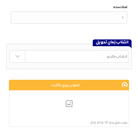
تعداد نسخه
انتخاب زمان تحویل
تصویر روی کارت
فرمت های مجاز: .jpg, .png, .tif