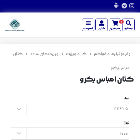
0
جستجو
سبدخرید
کاربر
فهرست
چاپ و تبلیغات فواطم
کارت ویزیت
ویزیت های ساده
کتان
امباس یکرو
کتان امباس یکرو
ابعاد
تیراژ