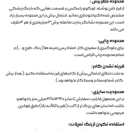
محدوده خطر برش :
از قرار دادن نوشته ، لوگو و یا عکس در قسمت هایی که با رنگ زرشکی
مشخص شده اکیدا خودداری نمائید . احتمال برش در این محدوده بسیار زیاد
است. این محدوده نشانگر رعایت فاصله برش3 میلیمتری از هر 4 طرف
می باشد.
محدوده چاپی:
برای جلوگیری از سفیدی کار ، امتداد پس زمینه ها ( رنگ ، طرح و....) در
تمام محدوده چاپ الزامی است.
قرینه نشدن کادر:
به علت خطای احتمالی برش از کادرهای قرینه استفاده نکنید. (بعد از برش
، کادر شما وسط در وسط کار نخواهد بود.)
محدودیت سایزی:
در این محصول قابلیت سفارش تا سایز 480x340 میلی متر را خواهید
داشت اما سایز های بزرگ تر از 8 لت (تقریبا A5 به بالا) طبق قوانین،
مرجوعی نخواهد داشت.
استفاده نکردن از رنگ تمپلات: