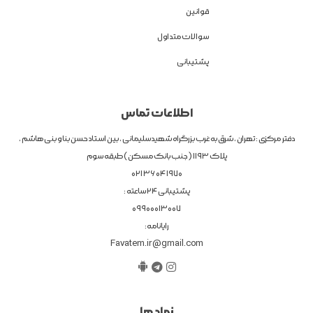
قوانین
سوالات متداول
پشتیبانی
اطلاعات تماس
دفتر مرکزی : تهران ، شرق به غرب بزرگراه شهیدسلیمانی ، بین استاد حسن بنا و بنی هاشم ،
پلاک 1193 ( جنب بانک مسکن ) طبقه سوم
1970 04 36 021
پشتیبانی 24 ساعته :
09900013007
رایانامه:
Favatem.ir@gmail.com
نماد ها