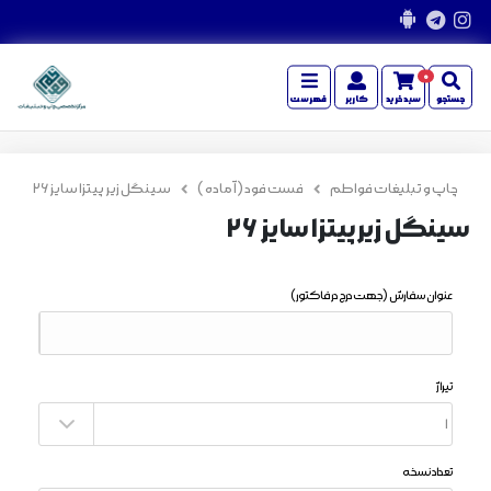
0
جستجو
سبدخرید
کاربر
فهرست
چاپ و تبلیغات فواطم
فست فود ( آماده )
سینگل زیر پیتزا سایز 26
سینگل زیر پیتزا سایز 26
عنوان سفارش
(جهت درج در فاکتور)
تیراژ
تعداد نسخه