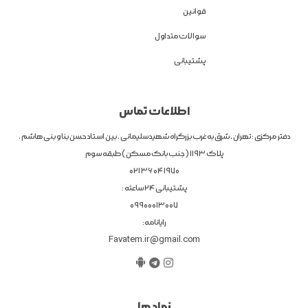
قوانین
سوالات متداول
پشتیبانی
اطلاعات تماس
دفتر مرکزی : تهران ، شرق به غرب بزرگراه شهیدسلیمانی ، بین استاد حسن بنا و بنی هاشم ،
پلاک 1193 ( جنب بانک مسکن ) طبقه سوم
1970 04 36 021
پشتیبانی 24 ساعته :
09900013007
رایانامه:
Favatem.ir@gmail.com
نماد ها