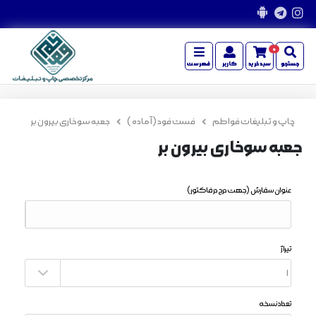
0
جستجو
سبدخرید
کاربر
فهرست
چاپ و تبلیغات فواطم
فست فود ( آماده )
جعبه سوخاری بیرون بر
جعبه سوخاری بیرون بر
عنوان سفارش
(جهت درج در فاکتور)
تیراژ
تعداد نسخه